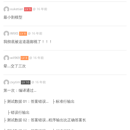
xuketian
@
16 年前
LV 9
最小割模型
WXXS
@
16 年前
LV 8
我彻底被这道题鄙视了！！！
wll969
@
16 年前
LV 8
晕....交了三次
zxytim
@
16 年前
LV 10
第一次：编译通过...
├ 测试数据 01：答案错误... ├ 标准行输出
├ 错误行输出
├ 测试数据 02：答案错误...程序输出比正确答案长