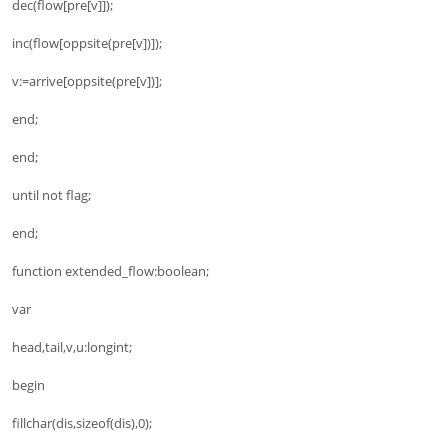
dec(flow[pre[v]]);
inc(flow[oppsite(pre[v])]);
v:=arrive[oppsite(pre[v])];
end;
end;
until not flag;
end;
function extended_flow:boolean;
var
head,tail,v,u:longint;
begin
fillchar(dis,sizeof(dis),0);