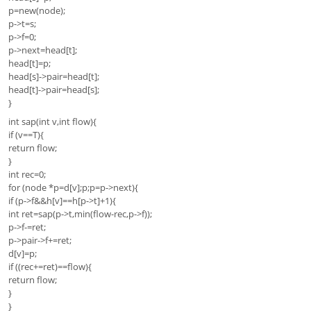
p=new(node);
p->t=s;
p->f=0;
p->next=head[t];
head[t]=p;
head[s]->pair=head[t];
head[t]->pair=head[s];
}
int sap(int v,int flow){
if (v==T){
return flow;
}
int rec=0;
for (node *p=d[v];p;p=p->next){
if (p->f&&h[v]==h[p->t]+1){
int ret=sap(p->t,min(flow-rec,p->f));
p->f-=ret;
p->pair->f+=ret;
d[v]=p;
if ((rec+=ret)==flow){
return flow;
}
}