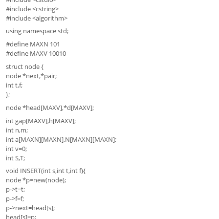
#include <cstring>
#include <algorithm>
using namespace std;
#define MAXN 101
#define MAXV 10010
struct node {
node *next,*pair;
int t,f;
};
node *head[MAXV],*d[MAXV];
int gap[MAXV],h[MAXV];
int n,m;
int a[MAXN][MAXN],N[MAXN][MAXN];
int v=0;
int S,T;
void INSERT(int s,int t,int f){
node *p=new(node);
p->t=t;
p->f=f;
p->next=head[s];
head[s]=p;