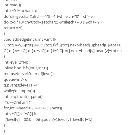
int read(){
int x=0,f=1;char ch;
do{ch=getchar();if(ch=='-')f=-1;}while(ch<'0'||ch>'9');
do{x=x*10+ch-'0';ch=getchar();}while(ch>='0'&&ch<='9');
return x*f;
}
void addedge(int u,int v,int f){
G[tot].v=v;G[tot].u=u;G[tot].f=f;G[tot].next=head[u];head[u]=tot++;
G[tot].v=u;G[tot].u=v;G[tot].f=0;G[tot].next=head[v];head[v]=tot++;
}
int level[2*N];
inline bool bfs(int s,int t){
memset(level,0,sizeof(level));
queue<int> q;
q.push(s);level[s]=1;
while(!q.empty()){
int u=q.front();q.pop();
if(u==t)return 1;
for(int i=head[u];i!=-1;i=G[i].next){
int v=G[i].v,f=G[i].f;
if(level[v]==0&&f!=0){q.push(v);level[v]=level[u]+1;}
}
}