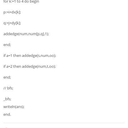
for k:=1 to 4 do begin
p:=i+dx[k];
q:=j+dy[k];
addedge(num,num[p,q],1);
end;
if a=1 then addedge(s,num,oo);
if a=2 then addedge(num,t,oo);
end;
// bfs;
_bfs;
writeln(ans);
end.