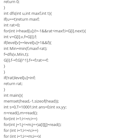
return 0;
}
int dfs(int u,int maxf,int t){
if(u==t)return maxf;
int rat=0;
for(int i=head[u];i!=-1&&rat<maxf;i=G[i].next){
int v=G[i].v,f=G[i].f;
if(level[v]==level[u]+1&&f){
int Min=min(f,maxf-rat);
f=dfs(v,Min,t);
G[i].f-=f;G[i^1].f+=f;rat+=f;
}
}
if(!rat)level[u]=inf;
return rat;
}
int main(){
memset(head,-1,sizeof(head));
int s=0,T=10001;int ans=0;int xx,yy;
n=read(),m=read();
for(int i=1;i<=n;i++)
for(int j=1;j<=m;j++)a[i][j]=read();
for (int i=1;i<=n;i++)
for (int j=1;j<=m;j++){