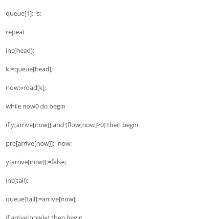
queue[1]:=s;
repeat
inc(head);
k:=queue[head];
now:=road[k];
while now0 do begin
if y[arrive[now]] and (flow[now]>0) then begin
pre[arrive[now]]:=now;
y[arrive[now]]:=false;
inc(tail);
queue[tail]:=arrive[now];
if arrive[now]=t then begin