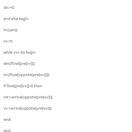
dis:=0;
end else begin
inc(ans);
vv:=t;
while vvs do begin
dec(flow[pre[vv]]);
inc(flow[oppsite(pre[vv])]);
if flow[pre[vv]]=0 then
ret:=arrive[oppsite(pre[vv])];
vv:=arrive[oppsite(pre[vv])];
end;
end;