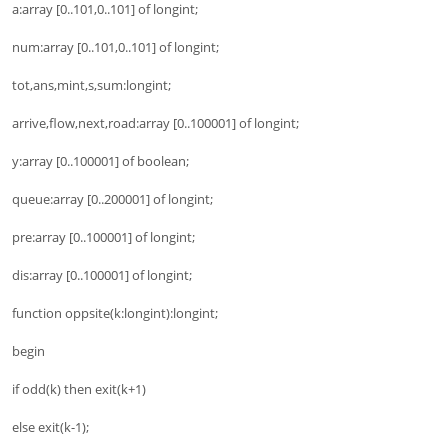
a:array [0..101,0..101] of longint;
num:array [0..101,0..101] of longint;
tot,ans,mint,s,sum:longint;
arrive,flow,next,road:array [0..100001] of longint;
y:array [0..100001] of boolean;
queue:array [0..200001] of longint;
pre:array [0..100001] of longint;
dis:array [0..100001] of longint;
function oppsite(k:longint):longint;
begin
if odd(k) then exit(k+1)
else exit(k-1);