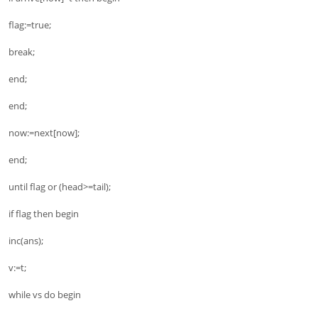
flag:=true;
break;
end;
end;
now:=next[now];
end;
until flag or (head>=tail);
if flag then begin
inc(ans);
v:=t;
while vs do begin