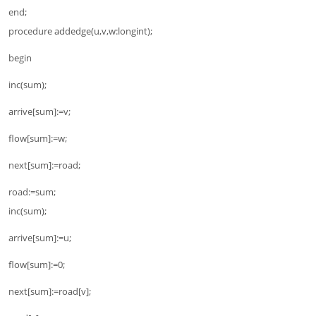
end;
procedure addedge(u,v,w:longint);
begin
inc(sum);
arrive[sum]:=v;
flow[sum]:=w;
next[sum]:=road;
road:=sum;
inc(sum);
arrive[sum]:=u;
flow[sum]:=0;
next[sum]:=road[v];