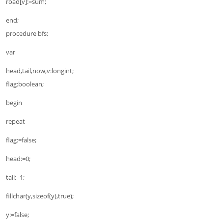
road[v]:=sum;
end;
procedure bfs;
var
head,tail,now,v:longint;
flag:boolean;
begin
repeat
flag:=false;
head:=0;
tail:=1;
fillchar(y,sizeof(y),true);
y:=false;