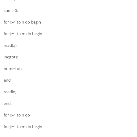
sum:=0;
for i:=1 to n do begin
for j:=1 to m do begin
read(a);
inc(tot);
num:=tot;
end;
readln;
end;
for i:=1 to n do
for j:=1 to m do begin