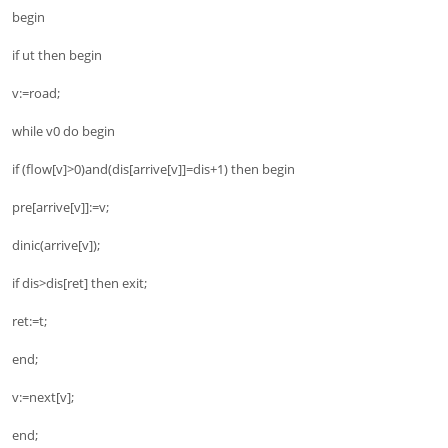
begin
if ut then begin
v:=road;
while v0 do begin
if (flow[v]>0)and(dis[arrive[v]]=dis+1) then begin
pre[arrive[v]]:=v;
dinic(arrive[v]);
if dis>dis[ret] then exit;
ret:=t;
end;
v:=next[v];
end;