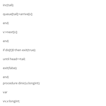
inc(tail);
queue[tail]:=arrive[v];
end;
v:=next[v];
end;
if dis[t]0 then exit(true);
until head>=tail;
exit(false);
end;
procedure dinic(u:longint);
var
vv,v:longint;