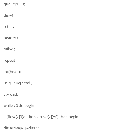
queue[1]:=s;
dis:=1;
ret:=t;
head:=0;
tail:=1;
repeat
inc(head);
u:=queue[head];
v:=road;
while v0 do begin
if (flow[v]0)and(dis[arrive[v]]=0) then begin
dis[arrive[v]]:=dis+1;