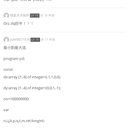
我是天才他哥
@
16 年前
LV 10
Orz zlq巨牛！！！
yzl609271536
@
17 年前
LV 10
最小割最大流
program yzl;
const
dx:array [1..4] of integer=(-1,1,0,0);
dy:array [1..4] of integer=(0,0,1,-1);
oo=100000000;
var
n,i,j,k,p,q,t,m,ret:longint;