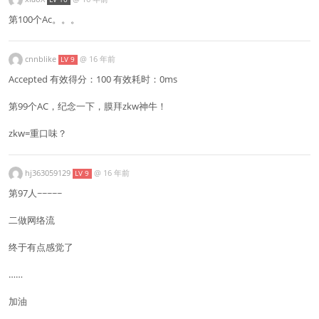
第100个Ac。。。
cnnblike
@
16 年前
LV 9
Accepted 有效得分：100 有效耗时：0ms
第99个AC，纪念一下，膜拜zkw神牛！
zkw=重口味？
hj363059129
@
16 年前
LV 9
第97人~~~~~
二做网络流
终于有点感觉了
……
加油