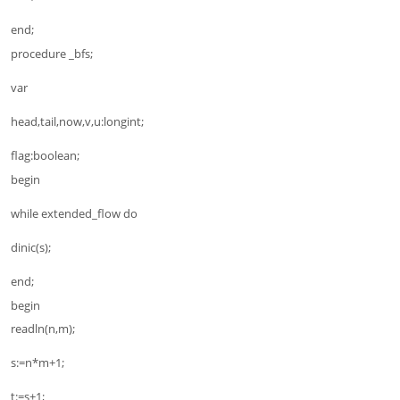
end;
procedure _bfs;
var
head,tail,now,v,u:longint;
flag:boolean;
begin
while extended_flow do
dinic(s);
end;
begin
readln(n,m);
s:=n*m+1;
t:=s+1;