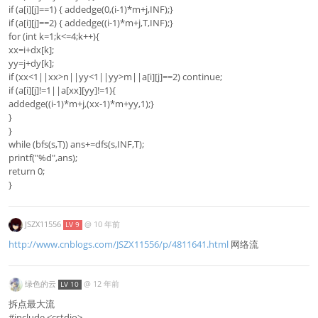
if (a[i][j]==1) { addedge(0,(i-1)*m+j,INF);}
if (a[i][j]==2) { addedge((i-1)*m+j,T,INF);}
for (int k=1;k<=4;k++){
xx=i+dx[k];
yy=j+dy[k];
if (xx<1||xx>n||yy<1||yy>m||a[i][j]==2) continue;
if (a[i][j]!=1||a[xx][yy]!=1){
addedge((i-1)*m+j,(xx-1)*m+yy,1);}
}
}
while (bfs(s,T)) ans+=dfs(s,INF,T);
printf("%d",ans);
return 0;
}
JSZX11556
@
10 年前
LV 9
http://www.cnblogs.com/JSZX11556/p/4811641.html
网络流
绿色的云
@
12 年前
LV 10
拆点最大流
#include <cstdio>