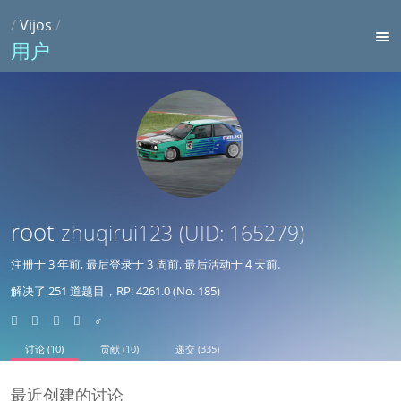
/
Vijos
/
用户
root
zhuqirui123
(UID: 165279)
注册于
3 年前
, 最后登录于
3 周前
, 最后活动于
4 天前
.
解决了 251 道题目，RP: 4261.0 (No. 185)
♂
讨论 (10)
贡献 (10)
递交 (335)
最近创建的讨论