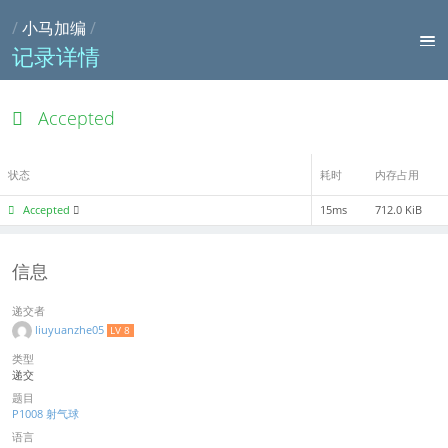
/
小马加编
/
记录详情
Accepted
状态
耗时
内存占用
Accepted
15ms
712.0 KiB
信息
递交者
liuyuanzhe05
LV 8
类型
递交
题目
P1008 射气球
语言