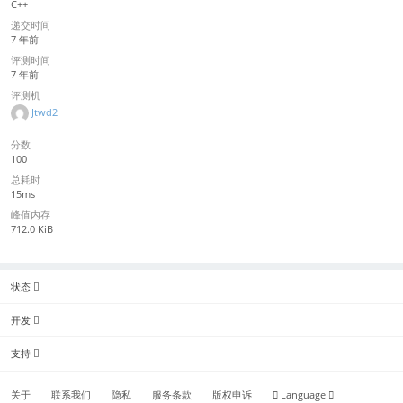
C++
递交时间
7 年前
评测时间
7 年前
评测机
Jtwd2
分数
100
总耗时
15ms
峰值内存
712.0 KiB
状态
开发
支持
关于
联系我们
隐私
服务条款
版权申诉
Language