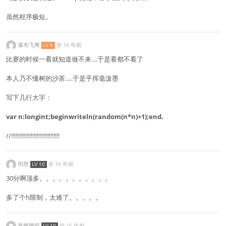
虽然程序极短。
瀑布飞鹰
@
16 年前
LV 8
比赛的时候一看就知道做不来....于是看都不看了
本人乃不懂树的沙茶.....于是乎挥毫泼墨
写下几行大字：
var n:longint;beginwriteln(random(n*n)+1);end.
//!!!!!!!!!!!!!!!!!!!!!!!!!!!!!!!!
明慧
@
16 年前
LV 10
30分啊顶多。。。。。。。。。。。
多了个h限制，太难了。。。。。
展翅雛龍
@
16 年前
LV 10