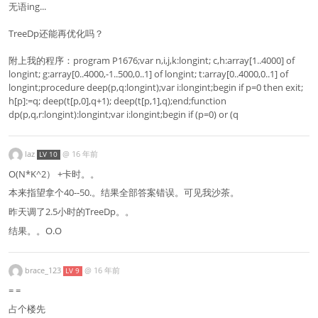
无语ing...
TreeDp还能再优化吗？
附上我的程序：program P1676;var n,i,j,k:longint; c,h:array[1..4000] of
longint; g:array[0..4000,-1..500,0..1] of longint; t:array[0..4000,0..1] of
longint;procedure deep(p,q:longint);var i:longint;begin if p=0 then exit;
h[p]:=q; deep(t[p,0],q+1); deep(t[p,1],q);end;function
dp(p,q,r:longint):longint;var i:longint;begin if (p=0) or (q
laz
@
16 年前
LV 10
O(N*K^2） +卡时。。
本来指望拿个40--50.。结果全部答案错误。可见我沙茶。
昨天调了2.5小时的TreeDp。。
结果。。O.O
brace_123
@
16 年前
LV 9
= =
占个楼先