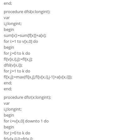
end;
procedure dfsl(x:longint);
var
i,j:longint;
begin
sum[x]:=sum[f[x]]+a[x];
for i:=1 to v[x,0] do
begin
for j:=0 to k do
fl[v[x,i],j]:=fl[x,j];
dfsl(v[x,i]);
for j:=1 to k do
fl[x,j]:=max(fl[x,j],fl[v[x,i],j-1]+a[v[x,i]]);
end;
end;
procedure dfsr(x:longint);
var
i,j:longint;
begin
for i:=v[x,0] downto 1 do
begin
for j:=0 to k do
fr[v[x,i],j]:=fr[x,j];