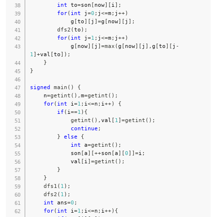
int
 to
=
son
[
now
]
[
i
]
;
for
(
int
 j
=
0
;
j
<=
m
;
j
++
)
            g
[
to
]
[
j
]
=
g
[
now
]
[
j
]
;
dfs2
(
to
)
;
for
(
int
 j
=
1
;
j
<=
m
;
j
++
)
            g
[
now
]
[
j
]
=
max
(
g
[
now
]
[
j
]
,
g
[
to
]
[
j
-
1
]
+
val
[
to
]
)
;
}
}
signed
main
(
)
{
    n
=
getint
(
)
,
m
=
getint
(
)
;
for
(
int
 i
=
1
;
i
<=
n
;
i
++
)
{
if
(
i
==
1
)
{
getint
(
)
,
val
[
1
]
=
getint
(
)
;
continue
;
}
else
{
int
 a
=
getint
(
)
;
            son
[
a
]
[
++
son
[
a
]
[
0
]
]
=
i
;
            val
[
i
]
=
getint
(
)
;
}
}
dfs1
(
1
)
;
dfs2
(
1
)
;
int
 ans
=
0
;
for
(
int
 i
=
1
;
i
<=
n
;
i
++
)
{