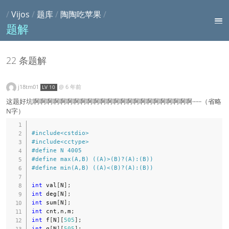
/
Vijos
/
题库
/
陶陶吃苹果
/
题解
22 条题解
j18tm01
@
6 年前
LV 10
这题好坑啊啊啊啊啊啊啊啊啊啊啊啊啊啊啊啊啊啊啊啊啊啊啊啊······（省略
N字）
#
include
<cstdio>
#
include
<cctype>
#
define
N
4005
#
define
max
(
A
,
B
)
(
(
A
)
>
(
B
)
?
(
A
)
:
(
B
)
)
#
define
min
(
A
,
B
)
(
(
A
)
<
(
B
)
?
(
A
)
:
(
B
)
)
int
 val
[
N
]
;
int
 deg
[
N
]
;
int
 sum
[
N
]
;
int
 cnt
,
n
,
m
;
int
 f
[
N
]
[
505
]
;
int
 g
[
N
]
[
505
]
;