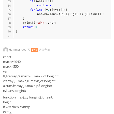
if
(
son
[
i
]
[
0
]
)
continue
;
for
(
int
 j
=
0
;
j
<=
m
;
j
++
)
            ans
=
max
(
ans
,
f
[
i
]
[
j
]
+
g
[
i
]
[
m
-
j
]
+
sum
[
i
]
)
;
}
printf
(
"%d\n"
,
ans
)
;
return
0
;
}
Hammer_cwz_77
@
8 年前
LV 8
const
maxn=4040;
maxk=550;
var
fl,fr:array[0..maxn,0..maxk]of longint;
v:array[0..maxn,0..maxn]of longint;
a,sum,f:array[0..maxn]of longint;
n,k,ans:longint;
function max(x,y:longint):longint;
begin
if x>y then exit(x);
exit(y);