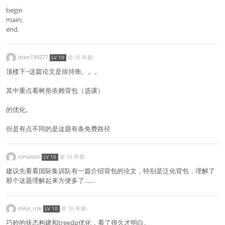
begin
main;
end.
chen199277
@
16 年前
LV 10
顶楼下~这篇论文是徐持衡。。。
其中重点看树形依赖背包（选课）
的优化。
但是有点不同的是这题有条免费路径
oimaster
@
16 年前
LV 10
建议先看看国际集训队有一篇介绍背包的论文，特别是泛化背包，理解了
那个这题理解起来方便多了……
mike_nzk
@
16 年前
LV 10
巧妙的状态构建和treedp优化，看了很久才明白。