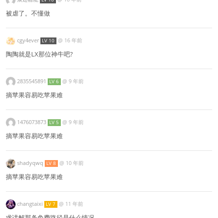
被虐了。不懂做
cgy4ever
@
16 年前
LV 10
陶陶就是LX那位神牛吧?
2835545891
@
9 年前
LV 6
摘苹果容易吃苹果难
1476073873
@
9 年前
LV 5
摘苹果容易吃苹果难
shadyqwq
@
10 年前
LV 8
摘苹果容易吃苹果难
changtaixi
@
11 年前
LV 7
求讲解那条免费路径是什么情况