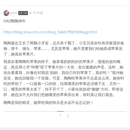
yuhc
@
16 年前
LV 10
ORZ陶陶神牛
http://blog.sina.com.cn/s/blog_5dafc7f00100fopg.html
陶陶最近又长了两颗小牙齿，总共有十颗了。小宝贝喜欢吃有些硬度的食
物，饼干、馒头、苹果……，尤其是苹果，她不需要我们给她弄成苹果泥
了，她喜欢苹果片。
我喜欢看陶陶吃苹果的样子。她拿着奶奶削好的苹果片，慢慢的放到嘴
边，然后用小牙“咔嚓”咬下苹果片的一大块，发出脆脆的声音。这时，她
抬头看看我，好像在对我说“妈妈，我自己吃到苹果了，真好吃！”我冲她
笑笑，她也回敬我一个笑脸。可是，陶陶吃苹果并不总是这么乖。她有时
吃的带劲了，一口接着一口的咬，结果嘴里的苹果还没咽下去，又吃一
口，嘴里的苹果太多了，转不开个了，小家伙就急得“嗷嗷”大叫。即使这
样，她也决不允许我们把她嘴里的苹果弄出来，有时真让我们着急。
陶陶是我的精灵，她带给我的快乐是永远不会忘记的！
1
2