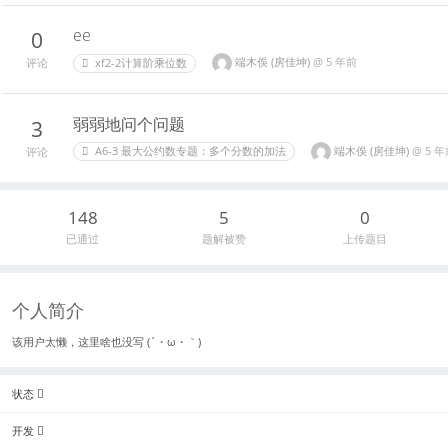
ee
0
端木俁 (房佳坤)
@
5 年前
xf2-2计算阶乘位数
评论
弱弱地问个问题
3
端木俁 (房佳坤)
@
5 年
A6-3 最大公约数专题：多个分数的加法
评论
148
5
0
已通过
题解被赞
上传题目
个人简介
该用户太懒，这里啥也没写 (´・ω・｀)
状态
开发