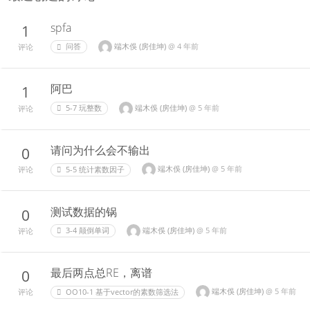
spfa
1
端木俁 (房佳坤)
@
4 年前
问答
评论
阿巴
1
端木俁 (房佳坤)
@
5 年前
5-7 玩整数
评论
请问为什么会不输出
0
端木俁 (房佳坤)
@
5 年前
5-5 统计素数因子
评论
测试数据的锅
0
端木俁 (房佳坤)
@
5 年前
3-4 颠倒单词
评论
最后两点总RE，离谱
0
端木俁 (房佳坤)
@
5 年前
OO10-1 基于vector的素数筛选法
评论