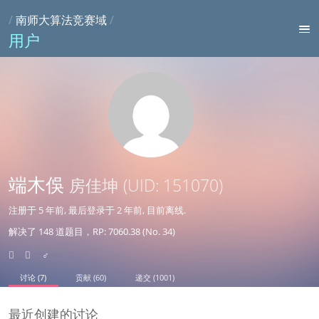
/
南师大算法竞赛域
/
用户
端木俁
房佳坤
(UID: 151070)
注册于
5 年前
, 最后登录于
2 年前
, 目前离线.
解决了 148 道题目，RP: 7060.38 (No. 34)
♂
讨论 (7)
贡献 (60)
递交 (1001)
最近创建的讨论