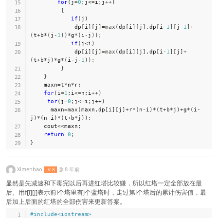
for
(
j
=
0
;
j
<=
i
;
j
++
)
{
if
(
j
)
             dp
[
i
]
[
j
]
=
max
(
dp
[
i
]
[
j
]
,
dp
[
i
-
1
]
[
j
-
1
]
+
(
t
+
b
*
(
j
-
1
)
)
*
g
*
(
i
-
j
)
)
;
if
(
j
<
i
)
             dp
[
i
]
[
j
]
=
max
(
dp
[
i
]
[
j
]
,
dp
[
i
-
1
]
[
j
]
+
(
t
+
b
*
j
)
*
g
*
(
i
-
j
-
1
)
)
;
}
}
    maxn
=
t
*
n
*
r
;
for
(
i
=
1
;
i
<=
n
;
i
++
)
for
(
j
=
0
;
j
<=
i
;
j
++
)
      maxn
=
max
(
maxn
,
dp
[
i
]
[
j
]
+
r
*
(
n
-
i
)
*
(
t
+
b
*
j
)
+
g
*
(
i
-
j
)
*
(
n
-
i
)
*
(
t
+
b
*
j
)
)
;
    cout
<<
maxn
;
return
0
;
}
Ximenbao
@
8 年前
LV 8
显然是先减速和下毒完以后再进红塔比较赚，所以红塔一定全部放在最
后。用f[i][j]表示前i个塔里有j个蓝塔时，走过第i个塔后的累计伤害值，最
后加上后面的红塔的全部伤害来更新答案。
#
include
<iostream>