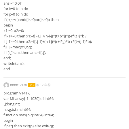
ans:=f[0,0];
for i:=0 to n do
for j:=0 to n do
if (i+j<=n)and((i<>0)or(j<>0)) then
begin
x1:=0; x2:=0;
if i-1>=0 then x1:=f[i-1,j]+(n-i-j)*(t+b*j)*g-r*(t+j*b);
if j-1>=0 then x2:=f[i,j-1]+(n-i-j)*(r+i*g)*b-r*(t+(j-1)*b);
f[i,j]:=max(x1,x2);
if f[i,j]>ans then ans:=f[i,j];
end;
writeln(ans);
end.
ffffffff12138
@
12 年前
LV 7
program v1417;
var f,ff:array[-1..1030] of int64;
i,j:longint;
n,r,g,b,t,m:int64;
function max(p,q:int64):int64;
begin
if p>q then exit(p) else exit(q);