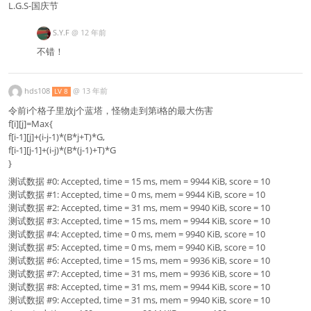
L.G.S-国庆节
S.Y.F
@
12 年前
不错！
hds108
@
13 年前
LV 8
令前i个格子里放j个蓝塔，怪物走到第i格的最大伤害
f[i][j]=Max{
f[i-1][j]+(i-j-1)*(B*j+T)*G,
f[i-1][j-1]+(i-j)*(B*(j-1)+T)*G
}
测试数据 #0: Accepted, time = 15 ms, mem = 9944 KiB, score = 10
测试数据 #1: Accepted, time = 0 ms, mem = 9944 KiB, score = 10
测试数据 #2: Accepted, time = 31 ms, mem = 9940 KiB, score = 10
测试数据 #3: Accepted, time = 15 ms, mem = 9944 KiB, score = 10
测试数据 #4: Accepted, time = 0 ms, mem = 9940 KiB, score = 10
测试数据 #5: Accepted, time = 0 ms, mem = 9940 KiB, score = 10
测试数据 #6: Accepted, time = 15 ms, mem = 9936 KiB, score = 10
测试数据 #7: Accepted, time = 31 ms, mem = 9936 KiB, score = 10
测试数据 #8: Accepted, time = 31 ms, mem = 9944 KiB, score = 10
测试数据 #9: Accepted, time = 31 ms, mem = 9940 KiB, score = 10