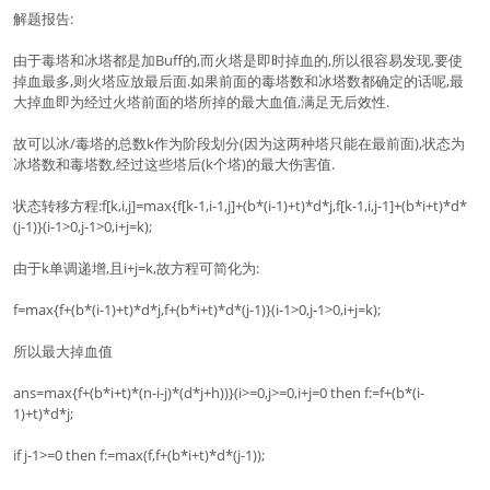
解题报告:
由于毒塔和冰塔都是加Buff的,而火塔是即时掉血的,所以很容易发现,要使
掉血最多,则火塔应放最后面.如果前面的毒塔数和冰塔数都确定的话呢,最
大掉血即为经过火塔前面的塔所掉的最大血值,满足无后效性.
故可以冰/毒塔的总数k作为阶段划分(因为这两种塔只能在最前面),状态为
冰塔数和毒塔数,经过这些塔后(k个塔)的最大伤害值.
状态转移方程:f[k,i,j]=max{f[k-1,i-1,j]+(b*(i-1)+t)*d*j,f[k-1,i,j-1]+(b*i+t)*d*
(j-1)}(i-1>0,j-1>0,i+j=k);
由于k单调递增,且i+j=k,故方程可简化为:
f=max{f+(b*(i-1)+t)*d*j,f+(b*i+t)*d*(j-1)}(i-1>0,j-1>0,i+j=k);
所以最大掉血值
ans=max{f+(b*i+t)*(n-i-j)*(d*j+h))}(i>=0,j>=0,i+j=0 then f:=f+(b*(i-
1)+t)*d*j;
if j-1>=0 then f:=max(f,f+(b*i+t)*d*(j-1));