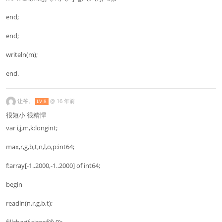
end;
end;
writeln(m);
end.
让爷。
@
16 年前
LV 8
很短小 很精悍
var i,j,m,k:longint;
max,r,g,b,t,n,l,o,p:int64;
f:array[-1..2000,-1..2000] of int64;
begin
readln(n,r,g,b,t);