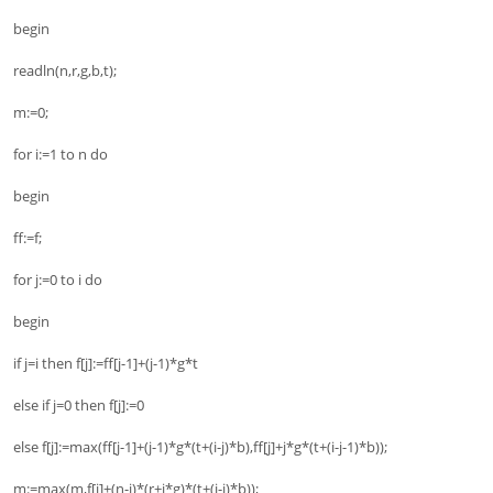
begin
readln(n,r,g,b,t);
m:=0;
for i:=1 to n do
begin
ff:=f;
for j:=0 to i do
begin
if j=i then f[j]:=ff[j-1]+(j-1)*g*t
else if j=0 then f[j]:=0
else f[j]:=max(ff[j-1]+(j-1)*g*(t+(i-j)*b),ff[j]+j*g*(t+(i-j-1)*b));
m:=max(m,f[j]+(n-i)*(r+j*g)*(t+(i-j)*b));