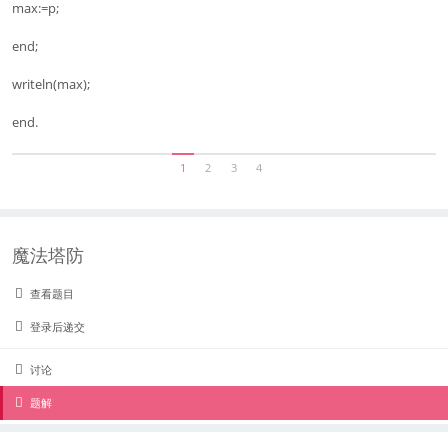
max:=p;
end;
writeln(max);
end.
1
2
3
4
魔法塔防
查看题目
登录后递交
讨论
题解