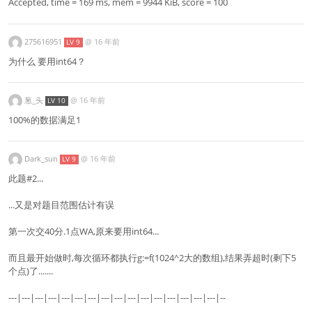
Accepted, time = 169 ms, mem = 9944 KiB, score = 100
275616951
@
16 年前
LV 9
为什么 要用int64？
葱_头
@
16 年前
LV 10
100%的数据满足1
Dark_sun
@
16 年前
LV 9
此题#2...
...又是对题目范围估计有误
第一次交40分.1点WA,原来要用int64...
而且最开始做时,每次循环都执行g:=f(1024^2大的数组),结果弄超时(剩下5
个点)了.......
---|---|---|---|---|---|---|---|---|---|---|---|---|---|---|---|--