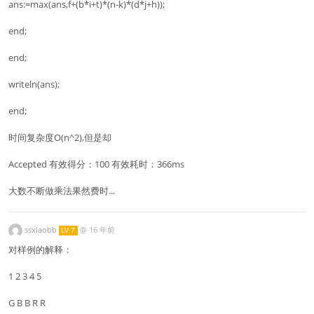
ans:=max(ans,f+(b*i+t)*(n-k)*(d*j+h));
end;
end;
writeln(ans);
end;
时间复杂度O(n^2),但是却
Accepted 有效得分：100 有效耗时：366ms
大数不断做乘法果然费时...
ssxiaobb
@
16 年前
LV 7
对样例的解释：
1 2 3 4 5
G B B R R