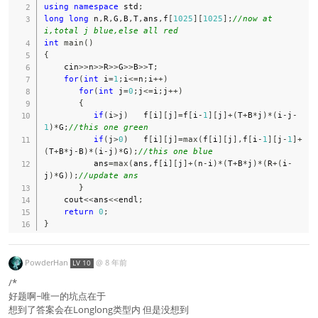
using
namespace
 std
;
long
long
 n
,
R
,
G
,
B
,
T
,
ans
,
f
[
1025
]
[
1025
]
;
//now at 
i,total j blue,else all red
int
main
(
)
{
    cin
>>
n
>>
R
>>
G
>>
B
>>
T
;
for
(
int
 i
=
1
;
i
<=
n
;
i
++
)
for
(
int
 j
=
0
;
j
<=
i
;
j
++
)
{
if
(
i
>
j
)
   f
[
i
]
[
j
]
=
f
[
i
-
1
]
[
j
]
+
(
T
+
B
*
j
)
*
(
i
-
j
-
1
)
*
G
;
//this one green
if
(
j
>
0
)
   f
[
i
]
[
j
]
=
max
(
f
[
i
]
[
j
]
,
f
[
i
-
1
]
[
j
-
1
]
+
(
T
+
B
*
j
-
B
)
*
(
i
-
j
)
*
G
)
;
//this one blue
          ans
=
max
(
ans
,
f
[
i
]
[
j
]
+
(
n
-
i
)
*
(
T
+
B
*
j
)
*
(
R
+
(
i
-
j
)
*
G
)
)
;
//update ans
}
    cout
<<
ans
<<
endl
;
return
0
;
}
PowderHan
@
8 年前
LV 10
/*
好题啊~唯一的坑点在于
想到了答案会在Longlong类型内 但是没想到