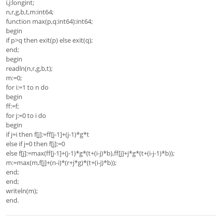
i,j:longint;
n,r,g,b,t,m:int64;
function max(p,q:int64):int64;
begin
if p>q then exit(p) else exit(q);
end;
begin
readln(n,r,g,b,t);
m:=0;
for i:=1 to n do
begin
ff:=f;
for j:=0 to i do
begin
if j=i then f[j]:=ff[j-1]+(j-1)*g*t
else if j=0 then f[j]:=0
else f[j]:=max(ff[j-1]+(j-1)*g*(t+(i-j)*b),ff[j]+j*g*(t+(i-j-1)*b));
m:=max(m,f[j]+(n-i)*(r+j*g)*(t+(i-j)*b));
end;
end;
writeln(m);
end.