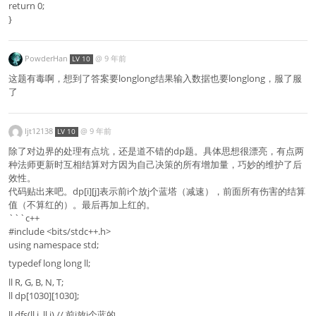
return 0;
}
PowderHan
@
9 年前
LV 10
这题有毒啊，想到了答案要longlong结果输入数据也要longlong，服了服
了
ljt12138
@
9 年前
LV 10
除了对边界的处理有点坑，还是道不错的dp题。具体思想很漂亮，有点两
种法师更新时互相结算对方因为自己决策的所有增加量，巧妙的维护了后
效性。
代码贴出来吧。dp[i][j]表示前i个放j个蓝塔（减速），前面所有伤害的结算
值（不算红的）。最后再加上红的。
```c++
#include <bits/stdc++.h>
using namespace std;
typedef long long ll;
ll R, G, B, N, T;
ll dp[1030][1030];
ll dfs(ll i, ll j) // 前i放j个蓝的