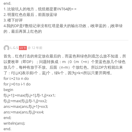
end.
1. 比较坑人的地方，统统都是要INT64的= =
2. 明显红色在最后，前面放蓝绿
3. 楼下好评
4.我的DP是F数组记录没有红塔是最大的输出功效，i枚举蓝的，j枚举绿
的，最后再算上红色的
L.G.S
@
12 年前
LV 9
首先，红色打击的肯定放在最后的，而蓝色和绿色到底怎么放不知道，所
以要枚举（即DP）；问题转换成：m（0《m《=n）个里蓝色放几个绿色
放几个，每种有放于不放。后面（n-m）个放红色。所以DP方程就出来
了：F[I,J,K]表示前i个，蓝j个，绿k个，因为j+k=i所以只要开两维。
for i:=2 to n do
for j:=0 to i-1 do
begin
f[i,j+1]:=max(f[i,j+1],f[i-1,j]+xx1;
f[i,j]:=max(f[i,j],f[i-1,j]+xx2;
ans:=max(ans,f[i,j+1]+xx3;
ans:=max(ans,f[i,j]+xx4;
end;
writeln(ans);
end.