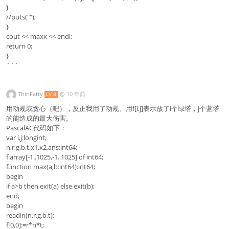
}
//puts("");
}
cout << maxx << endl;
return 0;
}
```
ThinFatty
@
10 年前
LV 8
用动规或贪心（吧），反正我用了动规。用f[i,j]表示放了i个绿塔，j个蓝塔
的能造成的最大伤害。
PascalAC代码如下：
var i,j:longint;
n,r,g,b,t,x1,x2,ans:int64;
f:array[-1..1025,-1..1025] of int64;
function max(a,b:int64):int64;
begin
if a>b then exit(a) else exit(b);
end;
begin
readln(n,r,g,b,t);
f[0,0]:=r*n*t;