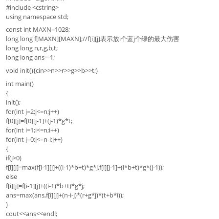
#include <cstring>
using namespace std;
const int MAXN=1028;
long long f[MAXN][MAXN];//f[i][j]表示放i个蓝j个绿的最大伤害
long long n,r,g,b,t;
long long ans=-1;
void init(){cin>>n>>r>>g>>b>>t;}
int main()
{
init();
for(int j=2;j<=n;j++)
f[0][j]=f[0][j-1]+(j-1)*g*t;
for(int i=1;i<=n;i++)
for(int j=0;j<=n-i;j++)
{
if(j>0)
f[i][j]=max(f[i-1][j]+((i-1)*b+t)*g*j,f[i][j-1]+(i*b+t)*g*(j-1));
else
f[i][j]=f[i-1][j]+((i-1)*b+t)*g*j;
ans=max(ans,f[i][j]+(n-i-j)*(r+g*j)*(t+b*i));
}
cout<<ans<<endl;