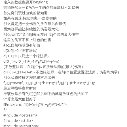
输入的数据也要开longlong
害怕啊然后一直WA一半的点然而却找不出错来
首先窝们玩过游戏的都知道
如果有减速,持续伤害,一次伤害的
那么肯定把一次伤害的放在最后面最优
因为这样能让持续性的伤害最大化
那么我们定义f[i][j]表示放i个蓝j个绿的最大伤害
这里的伤害不算上红色的伤害
那么自然很明显有初值
d[0, 0]:=0; {没有法师}
d[0, 1]:=0; {只放一个绿法师}
d[0, j]:=d[0, j-1]+(j-1)*g*t;(1<=j<=n)
{不放蓝法师，在前j个位置放绿法师的(最大)伤害}
d[i, 0]:=0;(1<=i<=n) {不放绿法师，在前i个位置放置蓝法师，伤害均为零}
那么状态转移方程也很容易出来
f[i][j]=max(f[i-1][j]+((i-1)*b+t)*g*j,f[i][j-1]+(i*b+t)*g*(j-1));
最后寻找答案的时候
应该枚举所有的f[i][j]然后剩下的就是放红色的法师了
计算出最大值就好了~
即max(ans,f[i][j]+(n-i-j)*(r+g*j)*(t+b*i))
*/
#include <iostream>
#include <cstdio>
#include <algorithm>