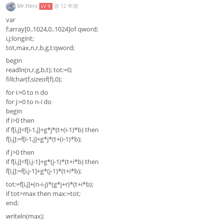
Mr.Hero
@
12 年前
LV 9
var
f:array[0..1024,0..1024]of qword;
i,j:longint;
tot,max,n,r,b,g,t:qword;
begin
readln(n,r,g,b,t); tot:=0;
fillchar(f,sizeof(f),0);
for i:=0 to n do
for j:=0 to n-i do
begin
if i>0 then
if f[i,j]<f[i-1,j]+g*j*(t+(i-1)*b) then
f[i,j]:=f[i-1,j]+g*j*(t+(i-1)*b);
if j>0 then
if f[i,j]<f[i,j-1]+g*(j-1)*(t+i*b) then
f[i,j]:=f[i,j-1]+g*(j-1)*(t+i*b);
tot:=f[i,j]+(n-i-j)*(g*j+r)*(t+i*b);
if tot>max then max:=tot;
end;
writeln(max);