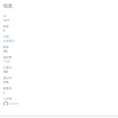
信息
ID
1417
难度
6
分类
点击显示
标签
(无)
递交数
1129
已通过
300
通过率
27%
被复制
2
上传者
Conan