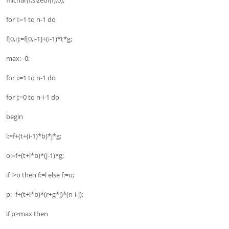
fillchar(f,sizeof(f),0);
for i:=1 to n-1 do
f[0,i]:=f[0,i-1]+(i-1)*t*g;
max:=0;
for i:=1 to n-1 do
for j:=0 to n-i-1 do
begin
l:=f+(t+(i-1)*b)*j*g;
o:=f+(t+i*b)*(j-1)*g;
if l>o then f:=l else f:=o;
p:=f+(t+i*b)*(r+g*j)*(n-i-j);
if p>max then