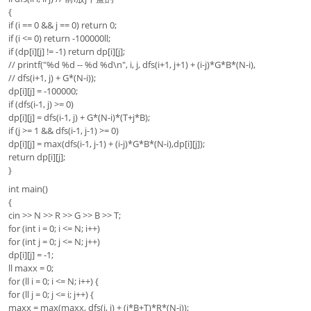
{
if (i == 0 && j == 0) return 0;
if (i <= 0) return -100000ll;
if (dp[i][j] != -1) return dp[i][j];
// printf("%d %d -- %d %d\n", i, j, dfs(i+1, j+1) + (i-j)*G*B*(N-i),
// dfs(i+1, j) + G*(N-i));
dp[i][j] = -100000;
if (dfs(i-1, j) >= 0)
dp[i][j] = dfs(i-1, j) + G*(N-i)*(T+j*B);
if (j >= 1 && dfs(i-1, j-1) >= 0)
dp[i][j] = max(dfs(i-1, j-1) + (i-j)*G*B*(N-i),dp[i][j]);
return dp[i][j];
}
int main()
{
cin >> N >> R >> G >> B >> T;
for (int i = 0; i <= N; i++)
for (int j = 0; j <= N; j++)
dp[i][j] = -1;
ll maxx = 0;
for (ll i = 0; i <= N; i++) {
for (ll j = 0; j <= i; j++) {
maxx = max(maxx, dfs(i, j) + (j*B+T)*R*(N-i));