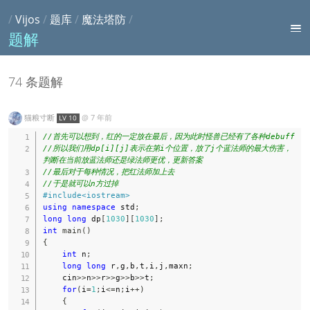
/
Vijos
/
题库
/
魔法塔防
/
题解
74 条题解
猫粮寸断
@
7 年前
LV 10
//首先可以想到，红的一定放在最后，因为此时怪兽已经有了各种debuff
//所以我们用dp[i][j]表示在第i个位置，放了j个蓝法师的最大伤害，
判断在当前放蓝法师还是绿法师更优，更新答案
//最后对于每种情况，把红法师加上去
//于是就可以n方过掉
#
include
<iostream>
using
namespace
 std
;
long
long
 dp
[
1030
]
[
1030
]
;
int
main
(
)
{
int
 n
;
long
long
 r
,
g
,
b
,
t
,
i
,
j
,
maxn
;
    cin
>>
n
>>
r
>>
g
>>
b
>>
t
;
for
(
i
=
1
;
i
<=
n
;
i
++
)
{