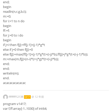
end;
begin
readln(n,r,g,b,t);
m:=0;
for i:=1 to n do
begin
ff:=f;
for j:=0 to i do
begin
if j=i then f[j]:=ff[j-1]+(j-1)*g*t
else if j=0 then f[j]:=0
else f[j]:=max(ff[j-1]+(j-1)*g*(t+(i-j)*b),ff[j]+j*g*(t+(i-j-1)*b));
m:=max(m,f[j]+(n-i)*(r+j*g)*(t+(i-j)*b));
end;
end;
writeln(m);
end.
acacacacacacac
ffffffff12138
@
12 年前
LV 7
program v1417;
var f,ff:array[-1..1030] of int64;